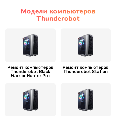
Заказать
Модели компьютеров
Thunderobot
Замена видеоадаптера (видеокарты)
1800 руб.
Заказать
Замена блока питания
350 руб.
Заказать
Ремонт компьютеров
Ремонт компьютеров
Thunderobot Black
Thunderobot Station
Warrior Hunter Pro
Замена HDD (замена жёсткого диска)
450 руб.
Заказать
Чистка от пыли