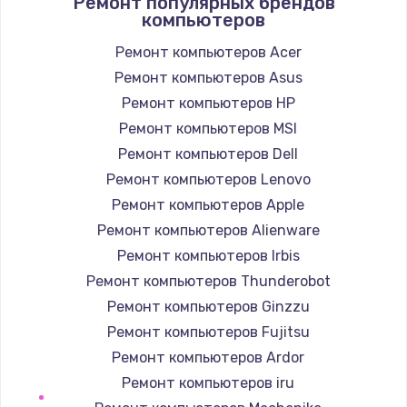
Ремонт популярных брендов
1400 руб.
компьютеров
Заказать
Ремонт компьютеров Acer
Ремонт компьютеров Asus
Замена / ремонт электронного модуля
управления
Ремонт компьютеров HP
600 руб.
Ремонт компьютеров MSI
Заказать
Ремонт компьютеров Dell
Ремонт компьютеров Lenovo
Замена конфорки
Ремонт компьютеров Apple
1100 руб.
Ремонт компьютеров Alienware
Заказать
Ремонт компьютеров Irbis
Ремонт компьютеров Thunderobot
Замена платы сенсора
Ремонт компьютеров Ginzzu
900 руб.
Ремонт компьютеров Fujitsu
Заказать
Ремонт компьютеров Ardor
Ремонт компьютеров iru
Замена регулятора режимов конфорки