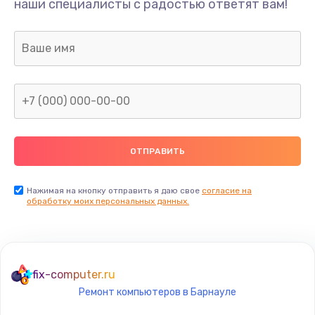
наши специалисты с радостью ответят вам!
1300 руб.
Заказать
Ремонт капиллярной трубки
400 руб.
Заказать
Замена блока питания
1000 руб.
Заказать
Нажимая на кнопку отправить я даю свое
согласие на
обработку моих персональных данных.
Прошивка / разблокировка
900 руб.
Заказать
fix-computer.ru
Ремонт компьютеров в Барнауле
Замена термостата