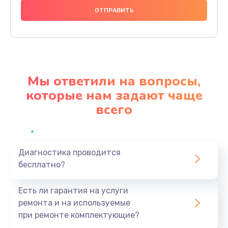
1000 руб.
Заказать
Ремонт материнской платы
4500 руб.
Мы ответили на вопросы,
Заказать
которые нам задают чаще
всего
Профилактическая чистка
1000 руб.
Заказать
Диагностика проводится
бесплатно?
Прошивка BIOS
1920 руб.
Есть ли гарантия на услуги
Заказать
ремонта и на используемые
при ремонте комплектующие?
Замена северного моста