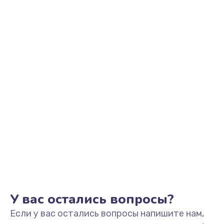
2500 руб.
Заказать
Замена видеоадаптера (видеокарты)
1800 руб.
Заказать
Замена, перепайка чипа
1300 руб.
Заказать
Замена HDMI-разъема
650 руб.
Заказать
У вас остались вопросы?
Если у вас остались вопросы напишите нам,
Замена/Pемонт карбюратора