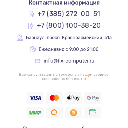
Контактная информация
1200 руб.
Заказать
+7 (385) 272-00-51
+7 (800) 100-38-20
Замена реле
1000 руб.
Барнаул
,
 просп. Красноармейский, 51а
Заказать
Ежедневно с 9:00 до 21:00
Замена термопредохранителя
info@fix-computer.ru
700 руб.
Заказать
Все консультации по телефону в нашем сервисе
совершенно бесплатны
Замена ТЭНа
2500 руб.
Заказать
Замена шнура