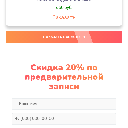
650 руб.
Заказать
Замена аккумулятора
ПОКАЗАТЬ ВСЕ УСЛУГИ
4000 руб.
Заказать
Замена материнской платы
Скидка 20% по
1100 руб.
предварительной
Заказать
записи
Замена масла
750 руб.
Заказать
Замена праймера