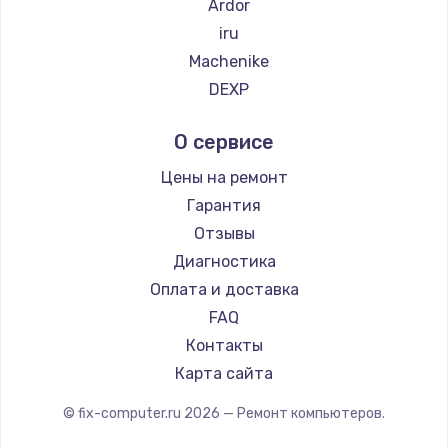
Ardor
2500 руб.
iru
Заказать
Machenike
DEXP
Замена электроконфорки
Teclast
1300 руб.
О сервисе
Intel
Заказать
Beelink
Цены на ремонт
CHUWI
Гарантия
Техобслуживание
Отзывы
900 руб.
Диагностика
Заказать
Оплата и доставка
FAQ
Установка / подключение / демонтаж
Контакты
1300 руб.
Карта сайта
Заказать
© fix-computer.ru
2026
— Ремонт компьютеров.
Прошивка