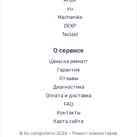
Ardor
Замена тачпада
iru
990 руб.
Machenike
Заказать
DEXP
Teclast
Замена динамика
Intel
1500 руб.
О сервисе
Beelink
Заказать
CHUWI
Цены на ремонт
Гарантия
Замена экрана
Отзывы
1530 руб.
Диагностика
Заказать
Оплата и доставка
FAQ
Замена шлейфа матрицы
Контакты
1130 руб.
Карта сайта
Заказать
© fix-computer.ru
2026
— Ремонт компьютеров.