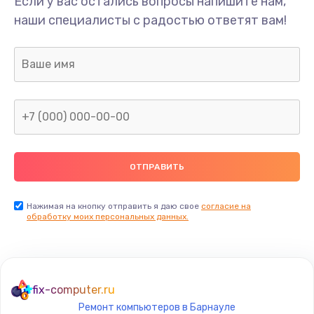
Если у вас остались вопросы напишите нам,
Ремонт шлейфа
наши специалисты с радостью ответят вам!
690 руб.
Заказать
Замена камеры (внешней или внутренней)
450 руб.
Заказать
Замена вибро элемента
450 руб.
Нажимая на кнопку отправить я даю свое
согласие на
Заказать
обработку моих персональных данных.
Ремонт цепей питания платы
1490 руб.
fix-computer.ru
Заказать
Ремонт компьютеров в Барнауле