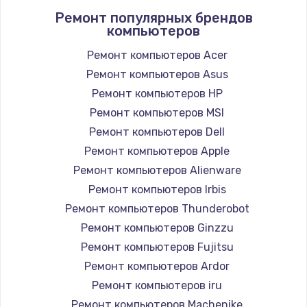
Прошивка устройства (без сохранения данных)
Ремонт популярных брендов
компьютеров
550 руб.
Заказать
Ремонт компьютеров Acer
Ремонт компьютеров Asus
Замена лотка Flash
Ремонт компьютеров HP
750 руб.
Ремонт компьютеров MSI
Заказать
Ремонт компьютеров Dell
Ремонт компьютеров Apple
Замена лотка SIM
Ремонт компьютеров Alienware
790 руб.
Ремонт компьютеров Irbis
Заказать
Ремонт компьютеров Thunderobot
Ремонт компьютеров Ginzzu
Замена северного моста
Ремонт компьютеров Fujitsu
2300 руб.
Ремонт компьютеров Ardor
Заказать
Ремонт компьютеров iru
Ремонт компьютеров Machenike