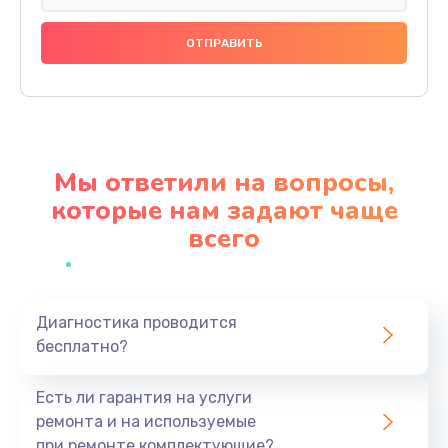
Замена тачскрина
740 руб.
Заказать
Замена разъема питания
790 руб.
Мы ответили на вопросы,
Заказать
которые нам задают чаще
всего
Замена мультиконтроллера
1190 руб.
Заказать
Диагностика проводится
бесплатно?
Замена аудио разъема
790 руб.
Есть ли гарантия на услуги
Заказать
ремонта и на используемые
при ремонте комплектующие?