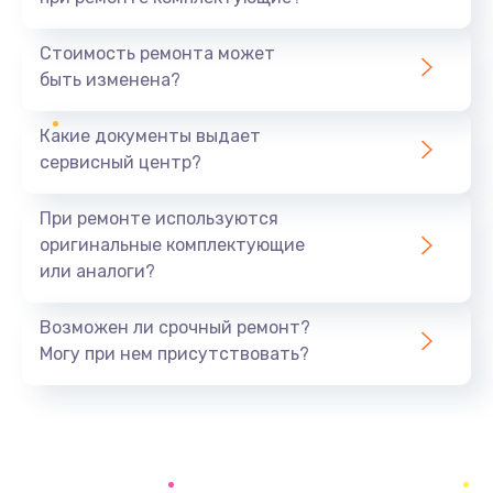
Замена модуля HDMI
590 руб.
Стоимость ремонта может
быть изменена?
Заказать
Какие документы выдает
Замена задней крышки устройства
сервисный центр?
790 руб.
Заказать
При ремонте используются
оригинальные комплектующие
Замена микросхемы (звук, контроллер,
или аналоги?
процессор)
2100 руб.
Возможен ли срочный ремонт?
Заказать
Могу при нем присутствовать?
Замена кнопки включения/выключения
600 руб.
Заказать