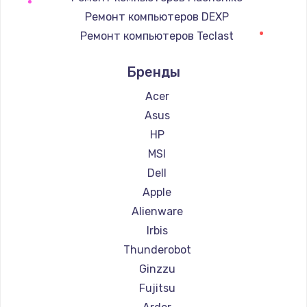
Восстановление данных
Ремонт компьютеров DEXP
990 руб.
Ремонт компьютеров Teclast
Заказать
Ремонт компьютеров Intel
Бренды
Ремонт компьютеров Beelink
Замена SSD
Ремонт компьютеров CHUWI
Acer
895 руб.
Asus
Заказать
HP
MSI
Замена клавиатуры
Dell
1290 руб.
Apple
Заказать
Alienware
Irbis
Замена корпуса
Thunderobot
890 руб.
Ginzzu
Заказать
Fujitsu