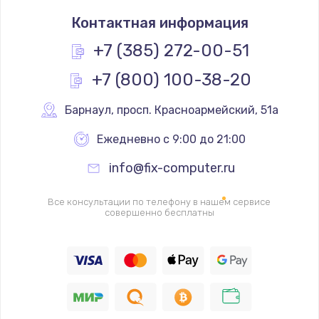
Восстановление дорожек платы
Контактная информация
400 руб.
+7 (385) 272-00-51
Заказать
+7 (800) 100-38-20
Замена слухового динамика
Барнаул
,
 просп. Красноармейский, 51а
350 руб.
Заказать
Ежедневно с 9:00 до 21:00
info@fix-computer.ru
Настройка программного обеспечения
500 руб.
Все консультации по телефону в нашем сервисе
совершенно бесплатны
Заказать
Прошивка устройства (с сохранением данных)
3300 руб.
Заказать