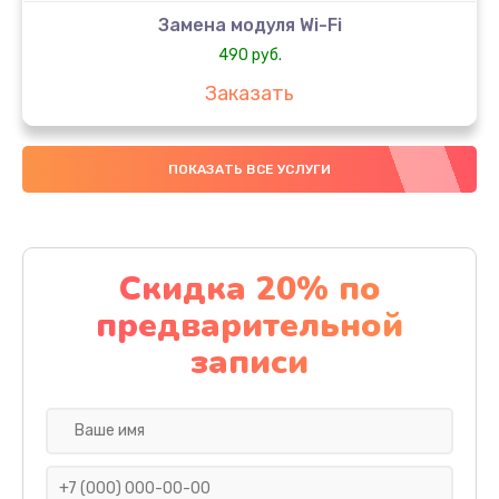
Замена модуля Wi-Fi
490 руб.
Заказать
Замена микрофона
ПОКАЗАТЬ ВСЕ УСЛУГИ
1600 руб.
Заказать
Замена аккумулятора
Скидка 20% по
1130 руб.
предварительной
Заказать
записи
Замена дисплея (экрана)
690 руб.
Заказать