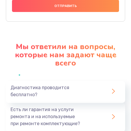
1000 руб.
Заказать
Ремонт материнской платы
4500 руб.
Мы ответили на вопросы,
Заказать
которые нам задают чаще
всего
Профилактическая чистка
1000 руб.
Заказать
Диагностика проводится
бесплатно?
Прошивка BIOS
1920 руб.
Есть ли гарантия на услуги
Заказать
ремонта и на используемые
при ремонте комплектующие?
Замена северного моста