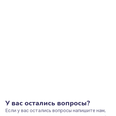
2500 руб.
Заказать
Замена видеоадаптера (видеокарты)
1800 руб.
Заказать
Замена, перепайка чипа
1300 руб.
Заказать
Замена HDMI-разъема
650 руб.
Заказать
У вас остались вопросы?
Если у вас остались вопросы напишите нам,
Замена/Pемонт карбюратора