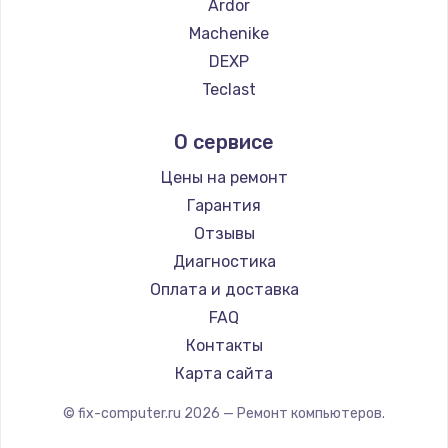
Ardor
2500 руб.
Machenike
Заказать
DEXP
Teclast
Замена электроконфорки
Intel
1300 руб.
О сервисе
Beelink
Заказать
CHUWI
Цены на ремонт
Гарантия
Техобслуживание
Отзывы
900 руб.
Диагностика
Заказать
Оплата и доставка
FAQ
Установка / подключение / демонтаж
Контакты
1300 руб.
Карта сайта
Заказать
© fix-computer.ru
2026
— Ремонт компьютеров.
Прошивка