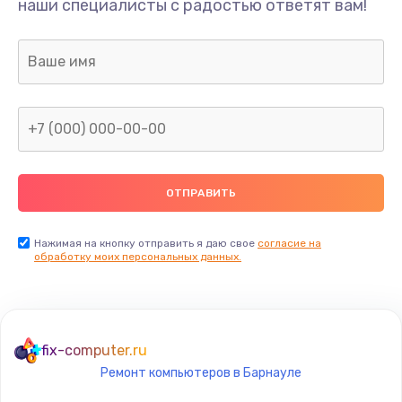
наши специалисты с радостью ответят вам!
1300 руб.
Заказать
Ремонт капиллярной трубки
400 руб.
Заказать
Замена блока питания
1000 руб.
Заказать
Нажимая на кнопку отправить я даю свое
согласие на
обработку моих персональных данных.
Прошивка / разблокировка
900 руб.
Заказать
fix-computer.ru
Ремонт компьютеров в Барнауле
Замена термостата