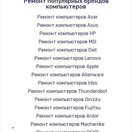
Ремонт популярных брендов
1400 руб.
компьютеров
Заказать
Ремонт компьютеров Acer
Ремонт компьютеров Asus
Замена / ремонт электронного модуля
управления
Ремонт компьютеров HP
600 руб.
Ремонт компьютеров MSI
Заказать
Ремонт компьютеров Dell
Ремонт компьютеров Lenovo
Замена конфорки
Ремонт компьютеров Apple
1100 руб.
Ремонт компьютеров Alienware
Заказать
Ремонт компьютеров Irbis
Ремонт компьютеров Thunderobot
Замена платы сенсора
Ремонт компьютеров Ginzzu
900 руб.
Ремонт компьютеров Fujitsu
Заказать
Ремонт компьютеров Ardor
Ремонт компьютеров Machenike
Замена регулятора режимов конфорки