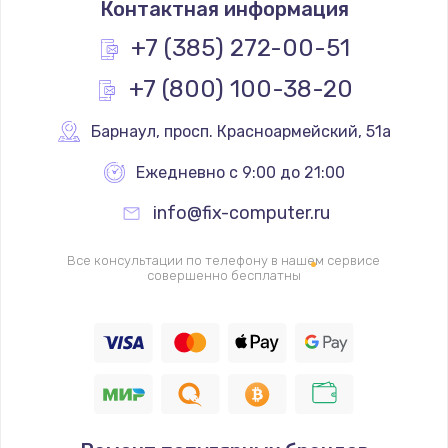
Контактная информация
1200 руб.
Заказать
+7 (385) 272-00-51
+7 (800) 100-38-20
Замена реле
1000 руб.
Барнаул
,
 просп. Красноармейский, 51а
Заказать
Ежедневно с 9:00 до 21:00
Замена термопредохранителя
info@fix-computer.ru
700 руб.
Заказать
Все консультации по телефону в нашем сервисе
совершенно бесплатны
Замена ТЭНа
2500 руб.
Заказать
Замена шнура