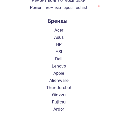
Ремонт компьютеров DEXP
Ремонт компьютеров Teclast
Заказать
Ремонт компьютеров Intel
Бренды
Замена клавиатуры
Ремонт компьютеров Beelink
660 руб.
Ремонт компьютеров CHUWI
Acer
Заказать
Asus
HP
Замена корпуса
MSI
1045 руб.
Dell
Заказать
Lenovo
Apple
Ремонт видеокарты
Alienware
1800 руб.
Thunderobot
Заказать
Ginzzu
Fujitsu
Ardor