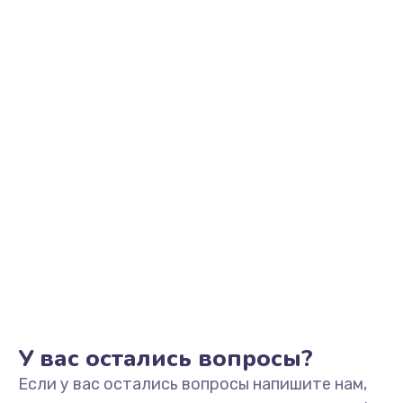
695 руб.
Заказать
Замена шим-контроллера
3900 руб.
Заказать
Замена динамика
670 руб.
Заказать
Замена тачпада
745 руб.
Заказать
У вас остались вопросы?
Если у вас остались вопросы напишите нам,
Замена разъёмов (HDMI, DVI, Дисплей порта)