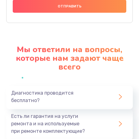
2990 руб.
Заказать
Ремонт разъема питания
920 руб.
Мы ответили на вопросы,
Заказать
которые нам задают чаще
всего
Замена видеокарты
2385 руб.
Заказать
Диагностика проводится
бесплатно?
Ремонт цепей питания
3900 руб.
Есть ли гарантия на услуги
Заказать
ремонта и на используемые
при ремонте комплектующие?
Замена жесткого диска