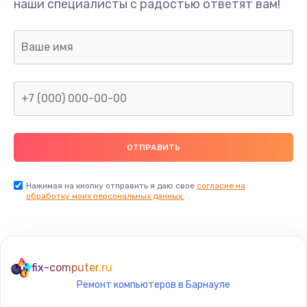
наши специалисты с радостью ответят вам!
495 руб.
Заказать
Замена USB порта
895 руб.
Заказать
Замена звуковой карты
1490 руб.
Заказать
Нажимая на кнопку отправить я даю свое
согласие на
обработку моих персональных данных.
Замена микрофона
650 руб.
Заказать
fix-computer.ru
Ремонт компьютеров в Барнауле
Замена оперативной памяти