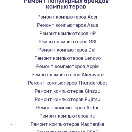
Ремонт популярных брендов
1045 руб.
компьютеров
Заказать
Ремонт компьютеров Acer
Ремонт компьютеров Asus
Замена экрана
Ремонт компьютеров HP
920 руб.
Ремонт компьютеров MSI
Заказать
Ремонт компьютеров Dell
Замена северного моста
Ремонт компьютеров Lenovo
2620 руб.
Ремонт компьютеров Apple
Ремонт компьютеров Alienware
Заказать
Ремонт компьютеров Thunderobot
Замена SSD
Ремонт компьютеров Ginzzu
1490 руб.
Ремонт компьютеров Fujitsu
Ремонт компьютеров Ardor
Заказать
Ремонт компьютеров iru
Замена аккумулятора
Ремонт компьютеров Machenike
690 руб.