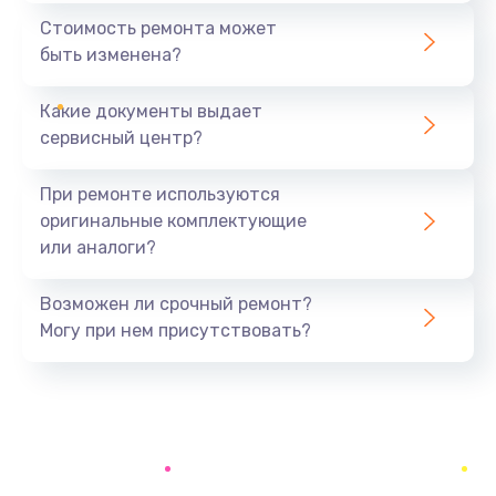
545 руб.
Стоимость ремонта может
быть изменена?
Заказать
Какие документы выдает
Установка драйверов
сервисный центр?
890 руб.
Заказать
При ремонте используются
оригинальные комплектующие
Замена вебкамеры
или аналоги?
945 руб.
Заказать
Возможен ли срочный ремонт?
Могу при нем присутствовать?
Ремонт петель крышки
1090 руб.
Заказать
Настройка Wi-Fi