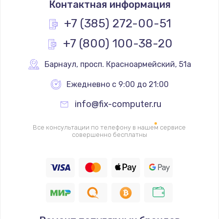
Контактная информация
670 руб.
Заказать
+7 (385) 272-00-51
+7 (800) 100-38-20
Замена процессора
1620 руб.
Барнаул
,
 просп. Красноармейский, 51а
Заказать
Ежедневно с 9:00 до 21:00
Замена системы охлаждения
info@fix-computer.ru
1545 руб.
Заказать
Все консультации по телефону в нашем сервисе
совершенно бесплатны
Замена термопасты
1390 руб.
Заказать
Замена шлейфа матрицы