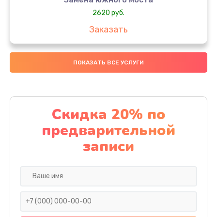
2620 руб.
Заказать
Чистка от пыли
ПОКАЗАТЬ ВСЕ УСЛУГИ
940 руб.
Заказать
Настройка ОС
Скидка 20% по
1060 руб.
предварительной
Заказать
записи
Настройка BIOS
1490 руб.
Заказать
Замена видеочипа