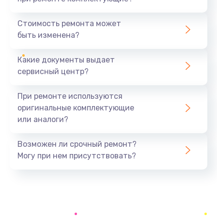
Замена жесткого диска
545 руб.
Стоимость ремонта может
быть изменена?
Заказать
Какие документы выдает
Установка драйверов
сервисный центр?
890 руб.
Заказать
При ремонте используются
оригинальные комплектующие
Замена вебкамеры
или аналоги?
945 руб.
Заказать
Возможен ли срочный ремонт?
Могу при нем присутствовать?
Ремонт петель крышки
1090 руб.
Заказать