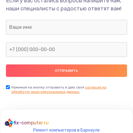
Если у вас остались вопросы напишите нам,
Замена разъёмов (HDMI, DVI, Дисплей порта)
наши специалисты с радостью ответят вам!
495 руб.
Заказать
Замена USB порта
895 руб.
Заказать
Замена звуковой карты
1490 руб.
Заказать
Нажимая на кнопку отправить я даю свое
согласие на
обработку моих персональных данных.
Замена микрофона
650 руб.
Заказать
fix-computer.ru
Ремонт компьютеров в Барнауле