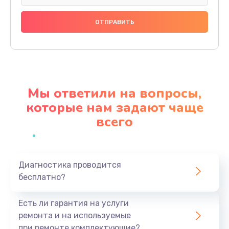
Замена видеочипа
2990 руб.
Заказать
Ремонт разъема питания
920 руб.
Мы ответили на вопросы,
Заказать
которые нам задают чаще
всего
Замена видеокарты
2385 руб.
Заказать
Диагностика проводится
бесплатно?
Ремонт цепей питания
3900 руб.
Есть ли гарантия на услуги
Заказать
ремонта и на используемые
при ремонте комплектующие?