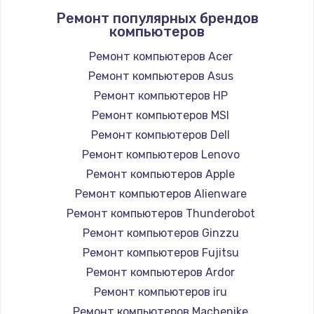
Ремонт популярных брендов
1045 руб.
компьютеров
Заказать
Ремонт компьютеров Acer
Ремонт компьютеров Asus
Замена экрана
Ремонт компьютеров HP
920 руб.
Ремонт компьютеров MSI
Заказать
Ремонт компьютеров Dell
Замена северного моста
Ремонт компьютеров Lenovo
2620 руб.
Ремонт компьютеров Apple
Ремонт компьютеров Alienware
Заказать
Ремонт компьютеров Thunderobot
Замена SSD
Ремонт компьютеров Ginzzu
1490 руб.
Ремонт компьютеров Fujitsu
Ремонт компьютеров Ardor
Заказать
Ремонт компьютеров iru
Замена аккумулятора
Ремонт компьютеров Machenike