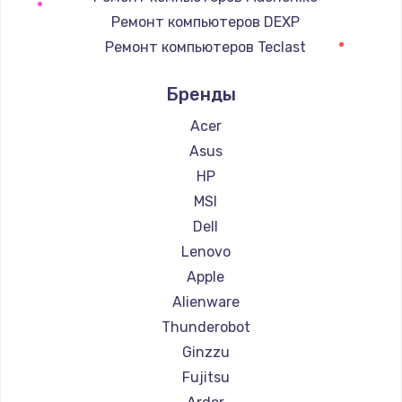
690 руб.
Ремонт компьютеров DEXP
Ремонт компьютеров Teclast
Заказать
Ремонт компьютеров Intel
Бренды
Замена клавиатуры
Ремонт компьютеров Beelink
660 руб.
Ремонт компьютеров CHUWI
Acer
Заказать
Asus
HP
Замена корпуса
MSI
1045 руб.
Dell
Заказать
Lenovo
Apple
Ремонт видеокарты
Alienware
1800 руб.
Thunderobot
Заказать
Ginzzu
Fujitsu