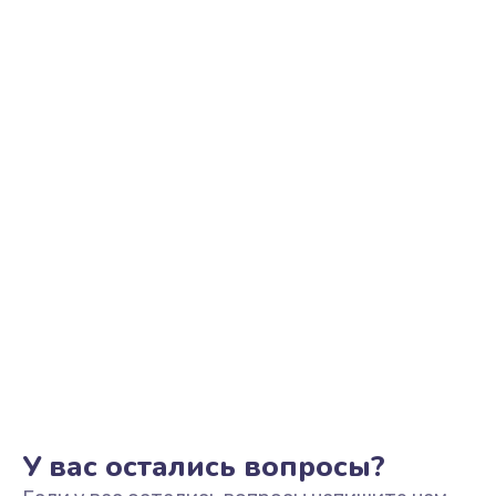
Настройка Wi-Fi
695 руб.
Заказать
Замена шим-контроллера
3900 руб.
Заказать
Замена динамика
670 руб.
Заказать
Замена тачпада
745 руб.
Заказать
У вас остались вопросы?