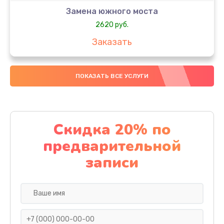
Замена южного моста
2620 руб.
Заказать
Чистка от пыли
ПОКАЗАТЬ ВСЕ УСЛУГИ
940 руб.
Заказать
Настройка ОС
Скидка 20% по
1060 руб.
предварительной
Заказать
записи
Настройка BIOS
1490 руб.
Заказать