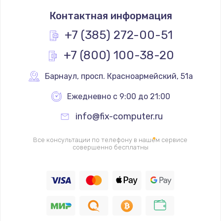
Замена оперативной памяти
Контактная информация
670 руб.
Заказать
+7 (385) 272-00-51
+7 (800) 100-38-20
Замена процессора
1620 руб.
Барнаул
,
 просп. Красноармейский, 51а
Заказать
Ежедневно с 9:00 до 21:00
Замена системы охлаждения
info@fix-computer.ru
1545 руб.
Заказать
Все консультации по телефону в нашем сервисе
совершенно бесплатны
Замена термопасты
1390 руб.
Заказать
Замена шлейфа матрицы