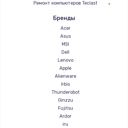
Ремонт компьютеров Teclast
Заказать
Ремонт компьютеров Intel
Бренды
Замена тачпада
Ремонт компьютеров Beelink
1745 руб.
Ремонт компьютеров CHUWI
Acer
Заказать
Asus
MSI
Замена корпуса
Dell
890 руб.
Lenovo
Заказать
Apple
Alienware
Замена материнской платы
Irbis
1760 руб.
Thunderobot
Заказать
Ginzzu
Fujitsu
Ardor
iru