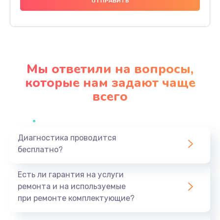
990 руб.
Заказать
Замена северного моста
2750 руб.
Мы ответили на вопросы,
Заказать
которые нам задают чаще
всего
Замена экрана
940 руб.
Заказать
Диагностика проводится
бесплатно?
Замена шлейфа матрицы
1095 руб.
Есть ли гарантия на услуги
Заказать
ремонта и на используемые
при ремонте комплектующие?
Замена термопасты
1060 руб.