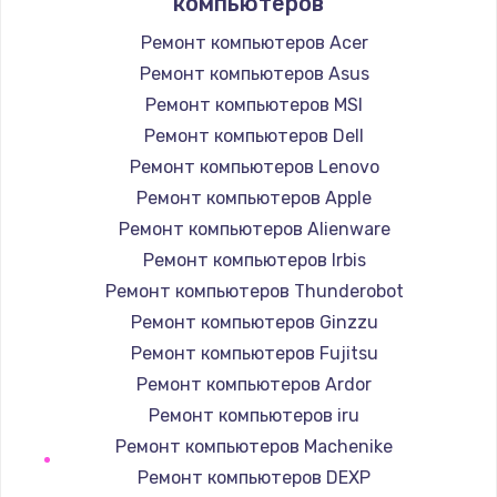
компьютеров
Заказать
Ремонт компьютеров Acer
Ремонт компьютеров Asus
Настройка ОС
Ремонт компьютеров MSI
1160 руб.
Ремонт компьютеров Dell
Заказать
Ремонт компьютеров Lenovo
Чистка от пыли
Ремонт компьютеров Apple
1060 руб.
Ремонт компьютеров Alienware
Ремонт компьютеров Irbis
Заказать
Ремонт компьютеров Thunderobot
Замена южного моста
Ремонт компьютеров Ginzzu
2750 руб.
Ремонт компьютеров Fujitsu
Ремонт компьютеров Ardor
Заказать
Ремонт компьютеров iru
Замена контроллера питания
Ремонт компьютеров Machenike
1490 руб.
Ремонт компьютеров DEXP