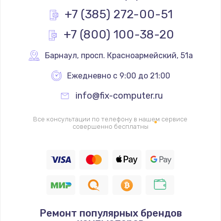
Заказать
+7 (385) 272-00-51
+7 (800) 100-38-20
Ремонт разъема питания
1090 руб.
Барнаул
,
 просп. Красноармейский, 51а
Заказать
Ежедневно с 9:00 до 21:00
Замена видеочипа
info@fix-computer.ru
2745 руб.
Заказать
Все консультации по телефону в нашем сервисе
совершенно бесплатны
Настройка BIOS
995 руб.
Заказать
Ремонт подсветки
Ремонт популярных брендов
1200 руб.