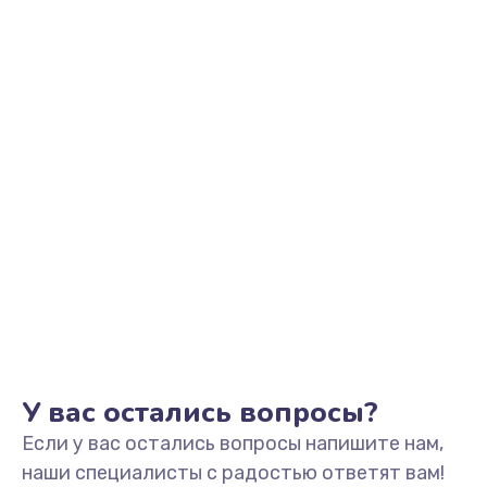
Заказать
Замена звуковой карты
1500 руб.
Заказать
Замена USB порта
1245 руб.
Заказать
Замена разъёмов (HDMI, DVI, Дисплей порта)
390 руб.
Заказать
У вас остались вопросы?
Если у вас остались вопросы напишите нам,
Замена аккумулятора
наши специалисты с радостью ответят вам!
620 руб.