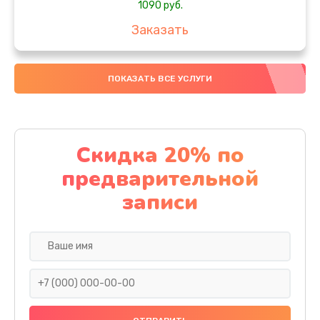
1090 руб.
Заказать
Замена вебкамеры
ПОКАЗАТЬ ВСЕ УСЛУГИ
1495 руб.
Заказать
Установка драйверов
Скидка 20% по
1000 руб.
предварительной
Заказать
записи
Замена SSD
1045 руб.
Заказать
Восстановление данных