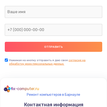
Заказать
Замена клавиатуры
990 руб.
Заказать
Замена жесткого диска
745 руб.
Заказать
Нажимая на кнопку отправить я даю свое
согласие на
обработку моих персональных данных.
Ремонт цепей питания
2500 руб.
Заказать
fix-computer.ru
Ремонт компьютеров в Барнауле
Замена видеокарты
Контактная информация
2045 руб.