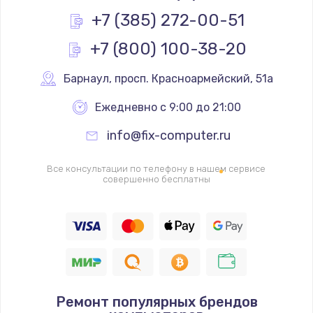
Заказать
+7 (385) 272-00-51
+7 (800) 100-38-20
Настройка BIOS
995 руб.
Барнаул
,
 просп. Красноармейский, 51а
Заказать
Ежедневно с 9:00 до 21:00
Ремонт подсветки
info@fix-computer.ru
1195 руб.
Заказать
Все консультации по телефону в нашем сервисе
совершенно бесплатны
Настройка ОС
1160 руб.
Заказать
Чистка от пыли
Ремонт популярных брендов
995 руб.