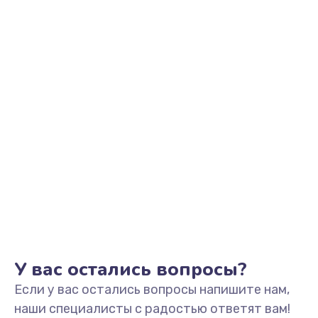
Заказать
Замена оперативной памяти
960 руб.
Заказать
Замена микрофона
1500 руб.
Заказать
Замена звуковой карты
1500 руб.
Заказать
У вас остались вопросы?
Если у вас остались вопросы напишите нам,
Замена USB порта
наши специалисты с радостью ответят вам!
1245 руб.