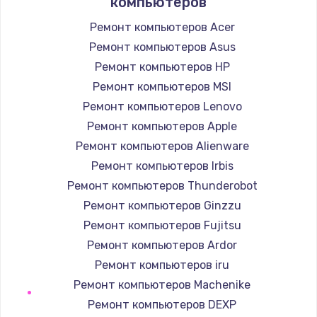
компьютеров
Заказать
Ремонт компьютеров Acer
Ремонт компьютеров Asus
Замена южного моста
Ремонт компьютеров HP
2750 руб.
Ремонт компьютеров MSI
Заказать
Ремонт компьютеров Lenovo
Замена контроллера питания
Ремонт компьютеров Apple
1490 руб.
Ремонт компьютеров Alienware
Ремонт компьютеров Irbis
Заказать
Ремонт компьютеров Thunderobot
Замена тачпада
Ремонт компьютеров Ginzzu
1745 руб.
Ремонт компьютеров Fujitsu
Ремонт компьютеров Ardor
Заказать
Ремонт компьютеров iru
Замена корпуса
Ремонт компьютеров Machenike
890 руб.
Ремонт компьютеров DEXP