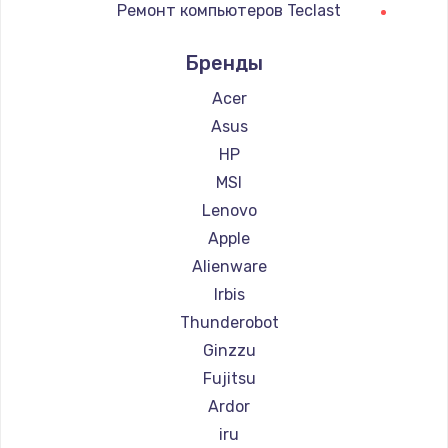
Ремонт компьютеров Teclast
Заказать
Ремонт компьютеров Intel
Бренды
Замена клавиатуры
Ремонт компьютеров Beelink
990 руб.
Ремонт компьютеров CHUWI
Acer
Заказать
Asus
HP
Замена аккумулятора
MSI
620 руб.
Lenovo
Заказать
Apple
Alienware
Замена материнской платы
Irbis
1760 руб.
Thunderobot
Заказать
Ginzzu
Fujitsu
Ardor
iru