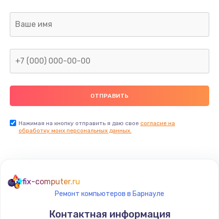
Заказать
Замена разъёмов (HDMI, DVI, Дисплей порта)
390 руб.
Заказать
Замена северного моста
2750 руб.
Заказать
Нажимая на кнопку отправить я даю свое
согласие на
обработку моих персональных данных.
Восстановление данных
990 руб.
Заказать
fix-computer.ru
Ремонт компьютеров в Барнауле
Замена SSD
Контактная информация
1520 руб.