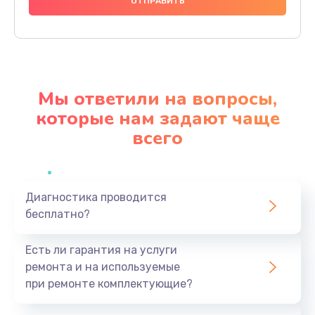
2500 руб.
Заказать
Замена видеокарты
2045 руб.
Мы ответили на вопросы,
Заказать
которые нам задают чаще
всего
Ремонт разъема питания
1090 руб.
Заказать
Диагностика проводится
бесплатно?
Замена видеочипа
2745 руб.
Есть ли гарантия на услуги
Заказать
ремонта и на используемые
при ремонте комплектующие?
Замена экрана
940 руб.