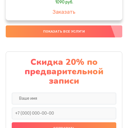
1090 руб.
Заказать
Замена вебкамеры
ПОКАЗАТЬ ВСЕ УСЛУГИ
1495 руб.
Заказать
Установка драйверов
Скидка 20% по
1000 руб.
предварительной
Заказать
записи
Замена жесткого диска
745 руб.
Заказать
Ремонт цепей питания