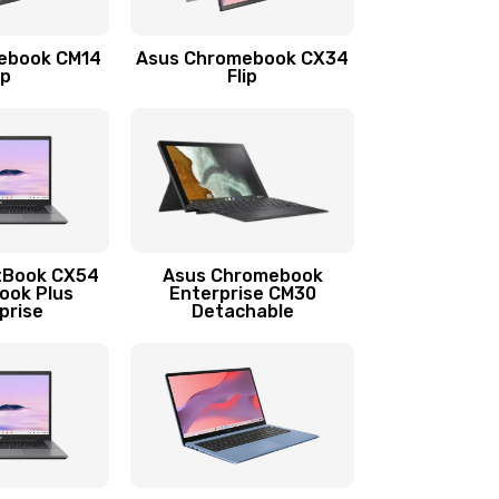
1290 руб.
Заказать
ebook CM14
Asus Chromebook CX34
1145 руб.
Заказать
ip
Flip
890 руб.
Заказать
490 руб.
Заказать
890 руб.
Заказать
tBook CX54
Asus Chromebook
ook Plus
Enterprise CM30
prise
Detachable
990 руб.
Заказать
890 руб.
Заказать
390 руб.
Заказать