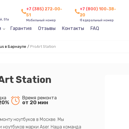
+7 (385) 272-00-
+7 (800) 100-38-
51
20
, 51а
Мобильный номер
Федеральный номер
и
Гарантия
Отзывы
Контакты
FAQ
us в Барнауле
/
ProArt Station
Art Station
дка
Время ремонта
20%
от 20 мин
монту ноутбуков в Москве. Мы
 ноутбуков марки Aser. Наша команда