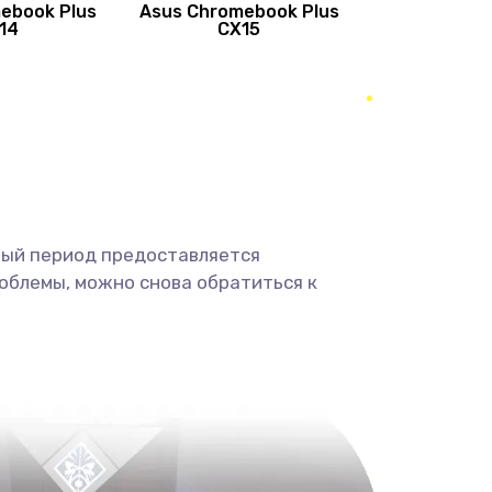
ebook Plus
Asus Chromebook Plus
890 руб.
Заказать
14
CX15
490 руб.
Заказать
490 руб.
Заказать
1190 руб.
Заказать
ный период предоставляется
1330 руб.
Заказать
облемы, можно снова обратиться к
1190 руб.
Заказать
890 руб.
Заказать
1330 руб.
Заказать