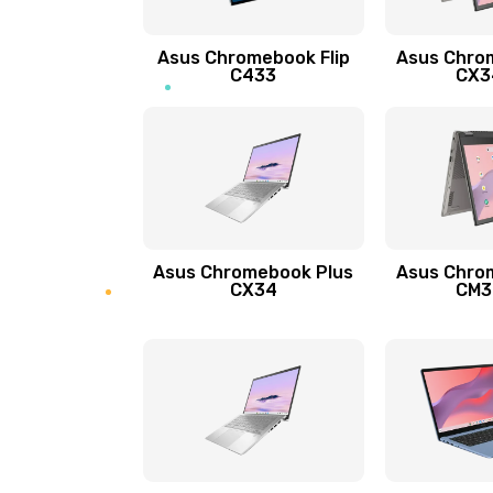
Защита гидрогелевой пленкой
Asus Chromebook Flip
Asus Chro
Замена экрана
C433
CX34
Замена аккумулятора
Замена задней крышки
Обновление ПО
Asus Chromebook Plus
Asus Chro
CX34
CM34
Замена стекла
Замена датчика приближения
Замена антенны