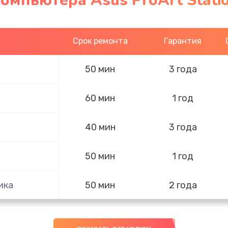
омпьютера Asus ProArt Stati
Срок ремонта
Гарантия
50 мин
3 года
60 мин
1 год
40 мин
3 года
50 мин
1 год
ика
50 мин
2 года
50 мин
3 года