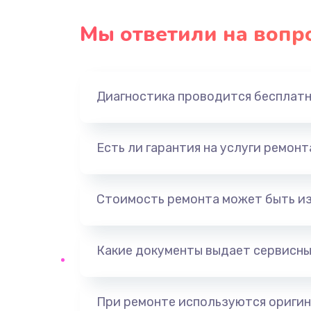
Замена USB порта
Мы ответили на вопр
Замена звуковой карты
Диагностика проводится бесплат
Замена оперативной памяти
Замена процессора
Есть ли гарантия на услуги ремон
Замена системы охлаждения
Стоимость ремонта может быть и
Замена термопасты
Какие документы выдает сервисны
Замена шлейфа матрицы
Замена северного моста
При ремонте используются оригин