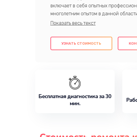
включает в себя опытных профессион
многолетним опытом в данной област
качественный ремонт с использовани
гарантируем качество всех проведенн
клиентам надежное и профессиональн
УЗНАТЬ СТОИМОСТЬ
КОН
потребности наилучшим образом. Не 
сейчас!
Бесплатная диагностика за 30
Рабо
мин.