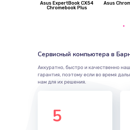
Asus ExpertBook CX54
Asus Chro
Замена вибромотора
Chromebook Plus
Замена голосового динамика
Замена основной камеры
Сервисный компьютера в Бар
Замена элемента
Аккуратно, быстро и качественно на
Замена материнской платы
гарантия, поэтому если во время дал
нам для их решения.
Замена клавиатуры
Замена корпуса
5
Замена тачпада