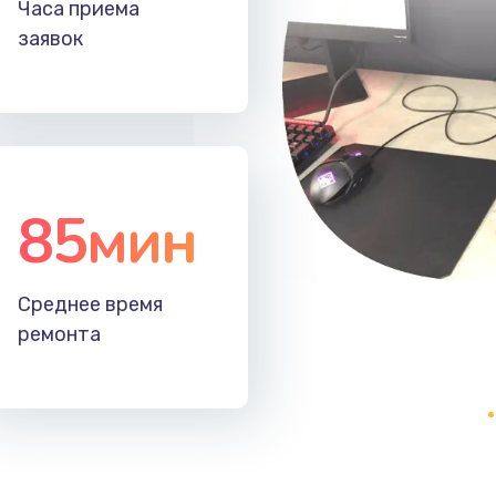
Часа приема
40 мин
1 год
заявок
60 мин
1 год
50 мин
3 года
85мин
40 мин
1 год
20 мин
1 год
Среднее время
ремонта
50 мин
2 года
20 мин
3 года
60 мин
3 года