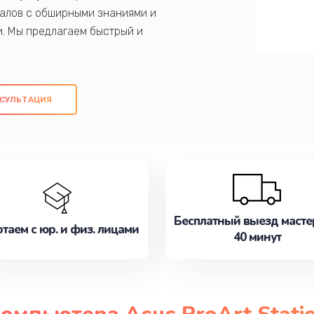
алов с обширными знаниями и
и. Мы предлагаем быстрый и
ем оригинальных компонентов, а также
ых работ. Наша цель - предоставить
ое обслуживание, удовлетворяя их
СУЛЬТАЦИЯ
медлите записаться на ремонт уже
Бесплатный выезд масте
таем с юр. и физ. лицами
40 минут