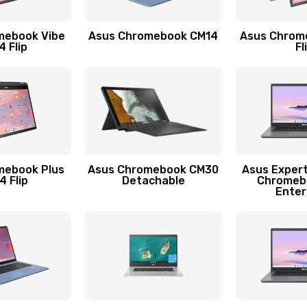
50 мин
2 года
mebook Vibe
Asus Chromebook CM14
Asus Chrom
50 мин
2 года
 Flip
Fl
60 мин
3 года
20 мин
3 года
30 мин
2 года
mebook Plus
Asus Chromebook CM30
Asus Exper
 Flip
Detachable
Chromeb
Enter
30 мин
1 год
20 мин
1 год
20 мин
1 год