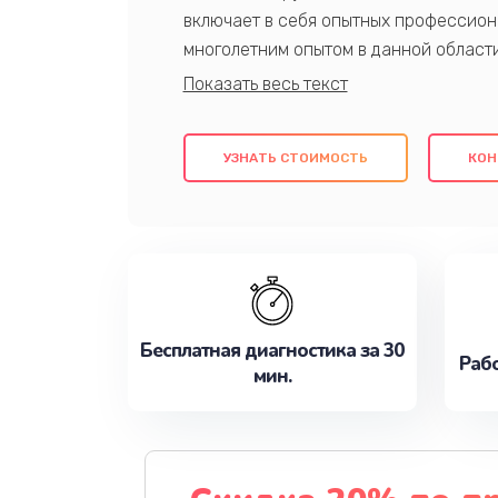
включает в себя опытных профессион
многолетним опытом в данной област
качественный ремонт с использовани
гарантируем качество всех проведенн
клиентам надежное и профессиональн
УЗНАТЬ СТОИМОСТЬ
КОН
потребности наилучшим образом. Не 
сейчас!
Бесплатная диагностика за 30
Рабо
мин.