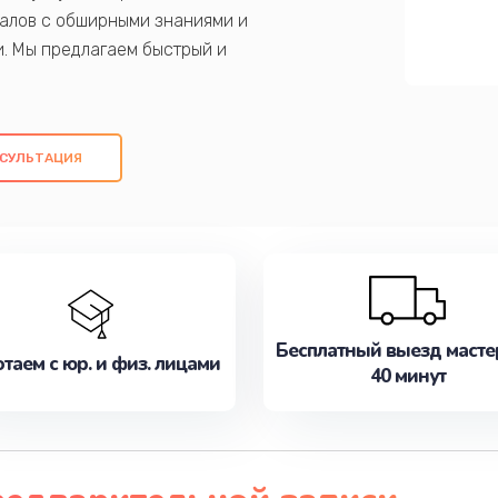
алов с обширными знаниями и
и. Мы предлагаем быстрый и
ем оригинальных компонентов, а также
ых работ. Наша цель - предоставить
ое обслуживание, удовлетворяя их
СУЛЬТАЦИЯ
медлите записаться на ремонт уже
Бесплатный выезд масте
таем с юр. и физ. лицами
40 минут