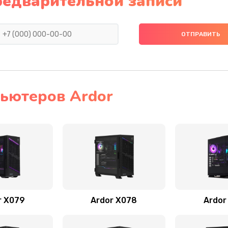
редварительной записи
ьютеров Ardor
r X079
Ardor X078
Ardor