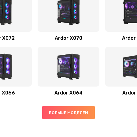
r X072
Ardor X070
Ardor
r X066
Ardor X064
Ardor
БОЛЬШЕ МОДЕЛЕЙ