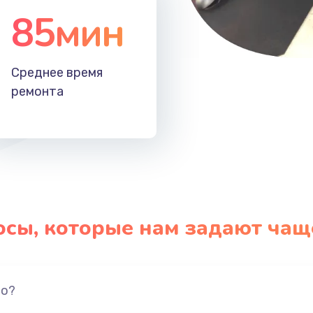
85мин
Среднее время
ремонта
осы, которые нам задают чащ
но?