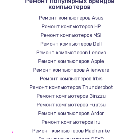
Ремонт популярных брендов
1400 руб.
компьютеров
Заказать
Ремонт компьютеров Asus
Ремонт компьютеров HP
Ремонт петель крышки
Ремонт компьютеров MSI
1190 руб.
Ремонт компьютеров Dell
Заказать
Ремонт компьютеров Lenovo
Настройка Wi-Fi
Ремонт компьютеров Apple
1100 руб.
Ремонт компьютеров Alienware
Ремонт компьютеров Irbis
Заказать
Ремонт компьютеров Thunderobot
Замена HDMI
Ремонт компьютеров Ginzzu
495 руб.
Ремонт компьютеров Fujitsu
Ремонт компьютеров Ardor
Заказать
Ремонт компьютеров iru
Ремонт компьютеров Machenike