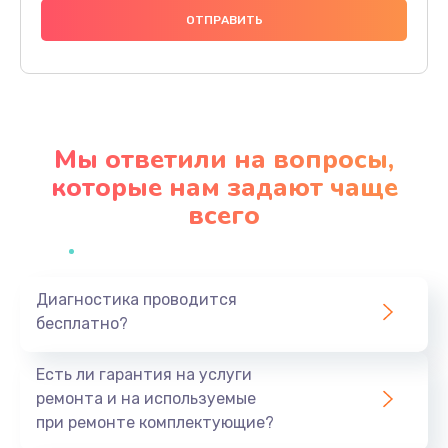
1200 руб.
Заказать
Настройка BIOS
650 руб.
Мы ответили на вопросы,
Заказать
которые нам задают чаще
всего
Замена видеочипа
2500 руб.
Заказать
Диагностика проводится
бесплатно?
Ремонт разъема питания
845 руб.
Есть ли гарантия на услуги
Заказать
ремонта и на используемые
при ремонте комплектующие?
Замена видеокарты