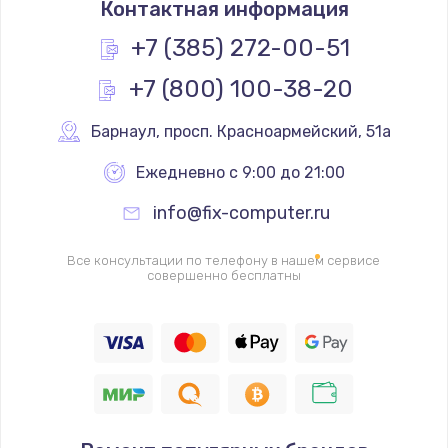
Контактная информация
1950 руб.
Заказать
+7 (385) 272-00-51
+7 (800) 100-38-20
Ремонт цепей питания
2500 руб.
Барнаул
,
 просп. Красноармейский, 51а
Заказать
Ежедневно с 9:00 до 21:00
Замена жесткого диска
info@fix-computer.ru
660 руб.
Заказать
Все консультации по телефону в нашем сервисе
совершенно бесплатны
Установка драйверов
725 руб.
Заказать
Замена вебкамеры