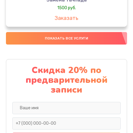
1500 руб.
Заказать
Замена южного моста
ПОКАЗАТЬ ВСЕ УСЛУГИ
1950 руб.
Заказать
Чистка от пыли
Скидка 20% по
1060 руб.
предварительной
Заказать
записи
Настройка ОС
930 руб.
Заказать
Ремонт подсветки