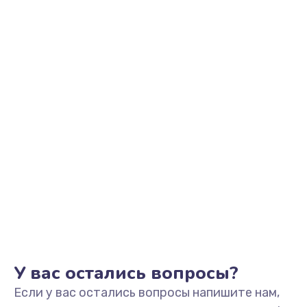
1100 руб.
Заказать
Замена микрофона
1050 руб.
Заказать
Замена оперативной памяти
760 руб.
Заказать
Замена процессора
1545 руб.
Заказать
У вас остались вопросы?
Если у вас остались вопросы напишите нам,
Замена системы охлаждения