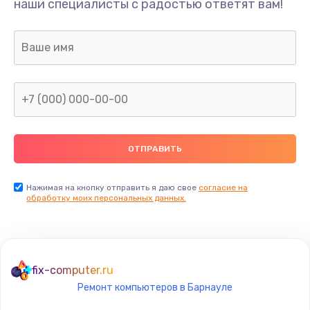
наши специалисты с радостью ответят вам!
1645 руб.
Заказать
Замена термопасты
1095 руб.
Заказать
Замена шлейфа матрицы
950 руб.
Заказать
Нажимая на кнопку отправить я даю свое
согласие на
обработку моих персональных данных.
Замена экрана
1095 руб.
Заказать
fix-computer.ru
Ремонт компьютеров в Барнауле
Замена северного моста