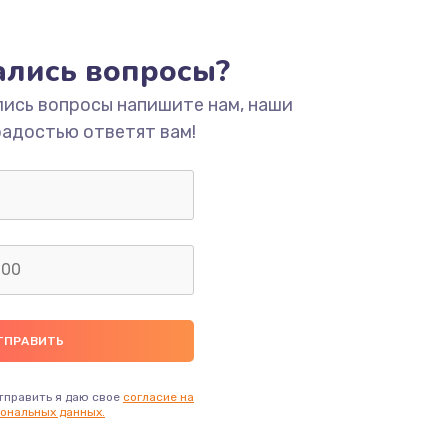
ать
тались вопросы?
ать
лись вопросы напишите нам, наши
радостью ответят вам!
ать
ать
ать
ать
ать
тправить я даю свое
согласие на
ональных данных.