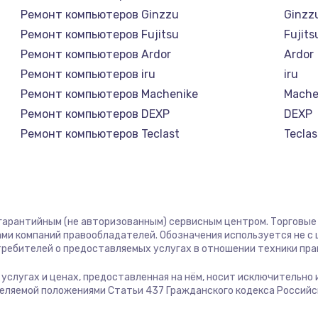
Ремонт компьютеров Ginzzu
Ginzz
Ремонт компьютеров Fujitsu
Fujits
Ремонт компьютеров Ardor
Ardor
Ремонт компьютеров iru
iru
Ремонт компьютеров Machenike
Mache
Ремонт компьютеров DEXP
DEXP
Ремонт компьютеров Teclast
Teclas
Ремонт компьютеров Intel
Intel
Ремонт компьютеров Beelink
Beelin
Ремонт компьютеров CHUWI
CHUW
 гарантийным (не авторизованным) сервисным центром. Торговые м
ми компаний правообладателей. Обозначения используется не 
отребителей о предоставляемых услугах в отношении техники пр
б услугах и ценах, предоставленная на нём, носит исключительно
деляемой положениями Статьи 437 Гражданского кодекса Россий