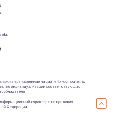
u
u
nike
t
k
I
арки, перечисленные на сайте fix-computer.ru,
с целью индивидуализации соответствующих
авообладателя
 информационный характер и ни при каких
ской Федерации.