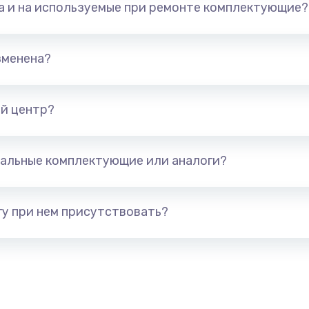
та и на используемые при ремонте комплектующие?
1050 руб.
Заказ
760 руб.
Заказ
зменена?
1545 руб.
Заказ
й центр?
1645 руб.
Заказ
альные комплектующие или аналоги?
1095 руб.
Заказ
950 руб.
Заказ
у при нем присутствовать?
1095 руб.
Заказ
1950 руб.
Заказ