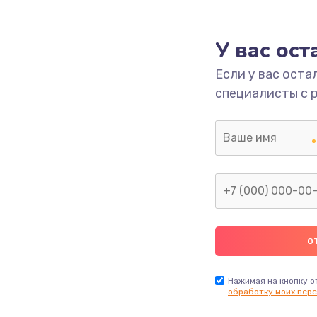
2500 руб.
Заказ
У вас ос
660 руб.
Заказ
Если у вас оста
специалисты с 
725 руб.
Заказ
1400 руб.
Заказ
1190 руб.
Заказ
1100 руб.
Заказ
495 руб.
Заказ
Нажимая на кнопку о
обработку моих перс