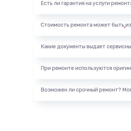
Есть ли гарантия на услуги ремон
Замена микрофона
Замена оперативной памяти
Стоимость ремонта может быть и
Замена процессора
Какие документы выдает сервисны
Замена системы охлаждения
При ремонте используются оригин
Замена термопасты
Замена шлейфа матрицы
Возможен ли срочный ремонт? Мог
Замена экрана
Замена северного моста